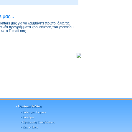
 μας...
etters μας για να λαμβάνετε πρώτοι όλες τις
τα νέα προγράμματα κρουαζιέρας του γραφείου
ω το E-mail σας:
• Ομαδικά Ταξίδια
• Ομαδικά Ταξίδια
• Σύλλογοι, Γκρούπ
• Σύλλογοι, Γκρούπ
• Συνέδρια
• Συνέδρια
• Οργάνωση Εκδηλώσεων
• Οργάνωση Εκδηλώσεων
• Know How
• Know How