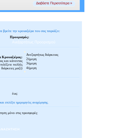
Διαβάστε Περισσότερα »
 βρείτε την κρουαζιέρα που σας ταιριάζει:
Προορισμός:
Ανεξαρτήτως Προορισμού
α Κρουαζιέρας:
σας και κάνοντας
επιλέξετε πολλές
διάρκειες μαζί)
έως:
 και επιλέξτε ημερομηνίες αναχώρησης.
τηση μόνο στις προσφορές: