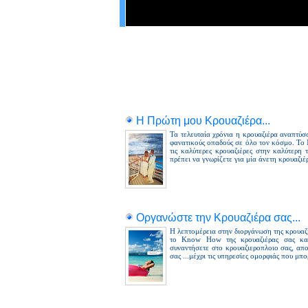
ΚΡΟΥΑΖΙΕΡΕΣ 
Νέες Κρουαζιέρ
Η Πρώτη μου Κρουαζιέρα...
Τα τελευταία χρόνια η κρουαζιέρα αναπτύσ
φανατικούς οπαδούς σε όλο τον κόσμο. Το 
τις καλύτερες κρουαζιέρες στην καλύτερη τ
πρέπει να γνωρίζετε για μία άνετη κρουαζιέρ
Οργανώστε την Κρουαζιέρα σας...
Η λεπτομέρεια στην διοργάνωση της κρουαζι
το Know How της κρουαζιέρας σας κα
συναντήσετε στο κρουαζιεροπλοιο σας, απ
σας ...μέχρι τις υπηρεσίες ομορφιάς που μπ