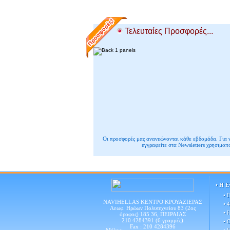
Τελευταίες Προσφορές...
Οι προσφορές μας ανανεώνονται κάθε εβδομάδα. Για 
εγγραφείτε στα Newsletters χρησιμοπ
•
Η Ετ
• Η Ε
• 
• 
NAVIHELLAS ΚΕΝΤΡΟ ΚΡΟΥΑΖΙΕΡΑΣ
• 
• 
Λεωφ. Ηρώων Πολυτεχνείου 83 (2ος
• 
• 
όροφος) 185 36, ΠΕΙΡΑΙΑΣ
210 4284391 (6 γραμμές)
• 
• 
Fax : 210 4284396