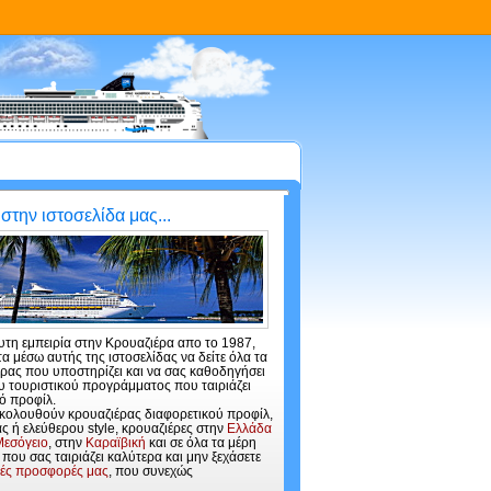
την ιστοσελίδα μας...
λυτη εμπειρία στην Κρουαζιέρα απο το 1987,
τα μέσω αυτής της ιστοσελίδας να δείτε όλα τα
ας που υποστηρίζει και να σας καθοδηγήσει
υ τουριστικού προγράμματος που ταιριάζει
κό προφίλ.
 ακολουθούν κρουαζιέρας διαφορετικού προφίλ,
ς ή ελεύθερου style, κρουαζιέρες στην
Ελλάδα
Μεσόγειο
, στην
Καραϊβική
και σε όλα τα μέρη
 που σας ταιριάζει καλύτερα και μην ξεχάσετε
κές προσφορές μας
, που συνεχώς