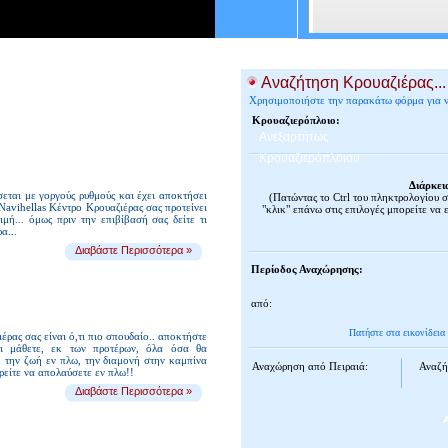
Αναζήτηση Κρουαζιέρας...
ΑΠΟ ΠΕΙΡΑΙΑ 2026
Χρησιμοποιήστε την παρακάτω φόρμα για να
ες και Προσφορές!!
Κρουαζιερόπλοιο:
Ανεξαρτήτως
Κρουαζιερόπλοιου
Διάρκει
σεται με γοργούς ρυθμούς και έχει αποκτήσει
(Πατώντας το Ctrl του πληκτρολογίου 
Navihellas Κέντρο Κρουαζιέρας σας προτείνει
"κλικ" επάνω στις επιλογές μπορείτε να 
ιμή... όμως πριν την επιβίβασή σας δείτε τι
α...
Διαβάστε Περισσότερα »
Περίοδος Αναχώρησης:
από:
Πατήστε στα εικονίδεια
έρας σας είναι ό,τι πιο σπουδαίο.. αποκτήστε
ι μάθετε, εκ των προτέρων, όλα όσα θα
ο την ζωή εν πλω, την διαμονή στην καμπίνα
Αναχώρηση από Πειραιά:
Αναζή
ορείτε να απολαύσετε εν πλω!!
Διαβάστε Περισσότερα »