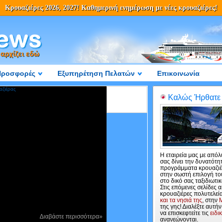
Κρουαζιέρες 2026, 2027! Καθημερινή ενημέρωση με νέες κρουαζιέρες!
Προσφορές
Εξυπηρέτηση Πελατών
Επικοινωνία
Καλώς Ήρθατε σ
Η εταιρεία μας με από
σας δίνει την δυνατότη
προγράμματα κρουαζιέρ
στην σωστή επιλογή το
στο δικό σας ταξιδιωτι
Στις επόμενες σελίδες
κρουαζιέρες πολυτελεία
και τα νησιά της
, στην
της γης! Διαλέξτε αυτήν
να επισκεφτείτε τις
ειδι
Διαβάστε περισσότερα»
ανανεώνονται.